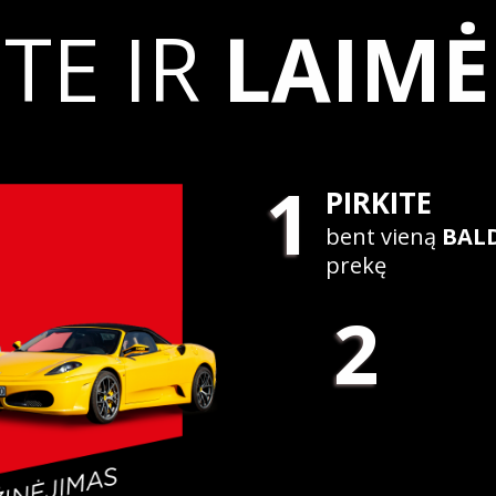
ITE IR
LAIMĖ
1
PIRKITE
bent vieną
BAL
prekę
2