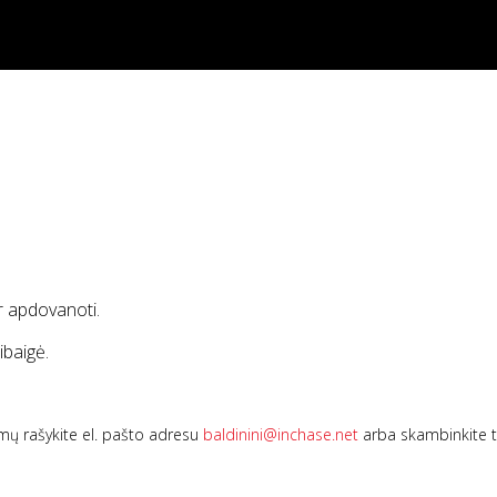
I
ir apdovanoti.
ibaigė.
imų rašykite el. pašto adresu
baldinini@inchase.net
arba skambinkite t