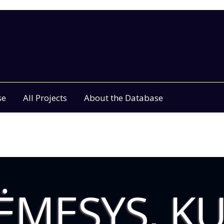
se
All Projects
About the Database
ĖMESYS, KU