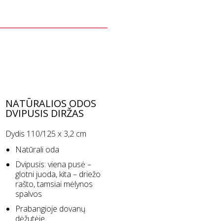
NATŪRALIOS ODOS
DVIPUSIS DIRŽAS
Dydis 110/125 x 3,2 cm
Natūrali oda
Dvipusis: viena pusė –
glotni juoda, kita – driežo
rašto, tamsiai mėlynos
spalvos
Prabangioje dovanų
dėžutėje