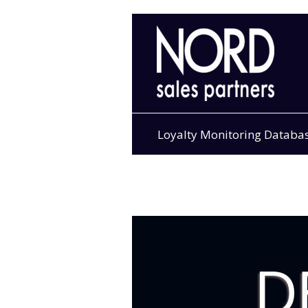
Skip
to
content
Loyalty Monitoring Databa
D